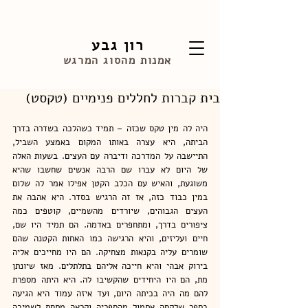
רון גבע
אמנות מהסוג המרגש
בית קברות לחללים פנימיים (טקסט)
היה לה מין טקס שכזה – תמיד כשהלכה בשדרה בדרך 
הביתה, היא עצרה באותו המקום באמצע השביל, 
התיישבה על המדרכה ודיברה עם העצים. בשעות האלה 
של היום לא עברו שם הרבה אנשים שחשבו שהיא 
משוגעת, והאיש עם הכלב הקטן אפילו אמר לה שלום 
במין כבוד כזה, אז זה הרגיש בסדר. היא אהבה את 
העצים הגבוהים, שיורדים מהשמיים, קוטפים כמה 
ציפורים בדרך, ומתחפרים באדמה. הם תמיד היו שם, 
חיים ועליזים, והיא הרגישה כמו האחות הקטנה שהם 
שומרים עליה בקנאות מצחיקה. הם היו מחייכים אליה 
בירוק אבהי והיא חייכה אליהם בתלתלים. מאז שיונתן 
מת, הם היו היחידים שהקשיבו לה. היא היתה מספרת 
להם מה היה בכיתה היום, ועד איזה עמוד היא הגיעה 
בספר שלקחה אתמול מהספריה וקראה מתחת לשמיכה 