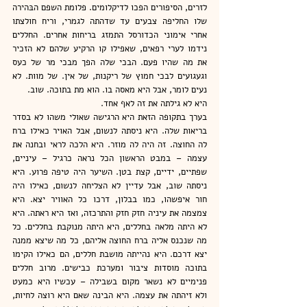
לזרים, הסיפורים הפכו לדיקלומים. פלומת השפם הבּהירה 
שלו החליפה צבעים עד שדהתה לגמרי, וריח חולצתו 
אחרי אימוני הכדורסל התמזג בריחות אחרים. החללים 
נידמו לערי רפאים, שאפילו קו הרקיע שלהם לא הזכיר 
את מה שהיו פעם. הבכי שלה הפך מבכי מר של כעס 
וגעגועים לבכי חמוץ של ריקנות, של אין. של מוות. לא 
נעים לומר, אבל היא מאסה בו. הוא מת בתוכה. שוב. 
היא לא גילתה את זה לאף אחד.
בערך בתקופה הזאת היא הרגישה שאולי משהו לא בסדר 
בריאות שלה. היא ניסתה לנשום, אבל האויר כאילו ברח 
לה החוצה. זה היה לה מוזר. היא הלכה לראי ובחנה את 
עצמה – במבט הראשון הכל נראה כרגיל – עיניים, 
שפתיים, ידיים, קצת בטן. השיער היה טיפה פרוע. היא 
ניסתה שוב, אבל עדיין לא הצליחה לנשום, כאילו היה 
חור איפשהו, כמו בבלון, דרכו כל האוויר יצא. היא 
צמצמה את עיניה חזק חזק והתרכזה, ואז היא ראתה. היא 
לא היתה מלאה בחללים, היא היתה מנוקבת בחללים. כל 
מה שנכנס אליה ברח החוצה אליהם, כל מה שיצא ממנה 
יצא דרכם. היא נהייתה מושבת חללים, הם כאילו הקימו 
בתוכה מוסדות ציבור ומערכת כבישים. מרוב חללים 
פנימיים לא נשאר מקום בשבילה – עכשיו היא כמעט 
ולא זיהתה את עצמה. היא הבינה שאם היא רוצה לחיות, 