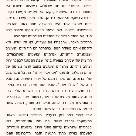
בלילה. סיפורי יום יום שכאלה. כשהיתה יושבת היו 
נוחתות סביבה הציפורים, קהל של עיניים שנִשבו בקצב 
דיבורה השקט והימהמו ביניהן. גם הנמלים עצרו והביטו.
ביום שלישי אחד היא התהלכה יותר לאט מהרגיל, 
והתיישבה בלאות. זאת הייתה הפעם שהיא סיפרה להם 
סוד. את הסוד הגדול על החללים הפנימיים שאימצה.
החללים האלה, שהכבידו את צעדיה, לא היו שלה. היא 
ליקטה אותם מאחיה המת. בהתחלה הם היו חיים וגועשים 
וצבעוניים וריחניים, אמיתיים ובועטים ומשתכפלים. 
הריצות של שניהם בפארק בימי שבת התמזגו לכתמי ירוק 
וצהוב זוהרים, מרצדים ומנגנים בקצב קוצר נשימה של 
צחוק מתגלגל. פזמוני "אני אגיד אותך" מתובלים בחשמל 
של דגדוגים, ואז שלוות מבט של אחרי השיהוקים. המבט 
הזה של "יש לך אותי". שהיה שם תמיד. זכר ריח הוליד 
זכר מגע הוליד זכר מבט הוליד זכר משפט הוליד זכר 
חיים. עולמות שלמים של חוויות, רגשות, אהבות. החללים 
המאומצים שלו בנו אותה והיא חיה אותו, נשמה אותו, 
קיימה את בחירותיו. כך הרגישה נאהבת.
אבל אחרי כמה זמן בלעדיו, החללים נחלשו, האטו, 
התעמעמו והפכו לנטל. הם נהיו אוטומטיים, כמו 
כפתורים שלוחצים עליהם מתוך הרגל, בזמנים מוגדרים, 
לפעמים כאילו מתוך הרגשת חובה. הזיכרונות הפכו 