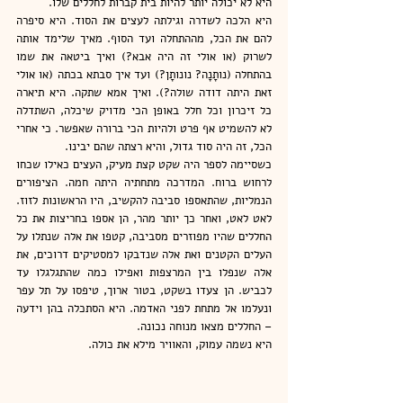
היא לא יכולה יותר להיות בית קברות לחללים שלו.
היא הלכה לשדרה וגילתה לעצים את הסוד. היא סיפרה 
להם את הכל, מההתחלה ועד הסוף. מאיך שלימד אותה 
לשרוק (או אולי זה היה אבא?) ואיך ביטאה את שמו 
בהתחלה (נותָנָה? נונותָן?) ועד איך סבתא בכתה (או אולי 
זאת היתה דודה שולה?). ואיך אמא שתקה. היא תיארה 
כל זיכרון וכל חלל באופן הכי מדויק שיכלה, השתדלה 
לא להשמיט אף פרט ולהיות הכי ברורה שאפשר. כי אחרי 
הכל, זה היה סוד גדול, והיא רצתה שהם יבינו.
כשסיימה לספר היה שקט קצת מעיק, העצים כאילו שכחו 
לרחוש ברוח. המדרכה מתחתיה היתה חמה. הציפורים 
הנמליות, שהתאספו סביבה להקשיב, היו הראשונות לזוז. 
לאט לאט, ואחר כך יותר מהר, הן אספו בחריצות את כל 
החללים שהיו מפוזרים מסביבה, קטפו את אלה שנתלו על 
העלים הקטנים ואת אלה שנדבקו למסטיקים דרוכים, את 
אלה שנפלו בין המרצפות ואפילו כמה שהתגלגלו עד 
לכביש. הן צעדו בשקט, בטור ארוך, טיפסו על תל עפר 
ונעלמו אל מתחת לפני האדמה. היא הסתכלה בהן וידעה 
– החללים מצאו מנוחה נכונה.
היא נשמה עמוק, והאוויר מילא את כולה.